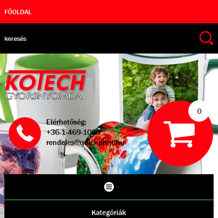
FŐOLDAL
0
Elérhetőség:
+36-1-469-1060
rendeles@quickprint.hu
Kategóriák