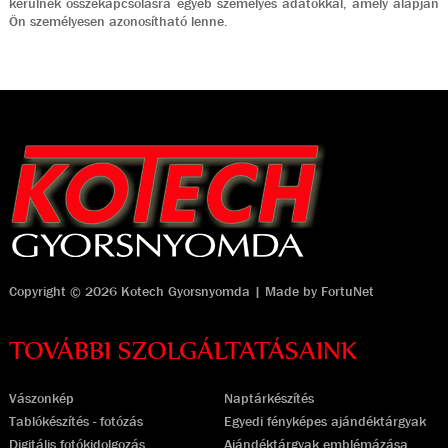
kerülnek összekapcsolásra egyéb személyes adatokkal, amely alapján
Ön személyesen azonosítható lenne.
Copyright © 2026 Kotech Gyorsnyomda | Made by
FortuNet
TOVÁBBI SZOLGÁLTATÁSAINK
Vászonkép
Naptárkészítés
Tablókészítés - fotózás
Egyedi fényképes ajándéktárgyak
Digitális fotókidolgozás
Ajándéktárgyak emblémázása