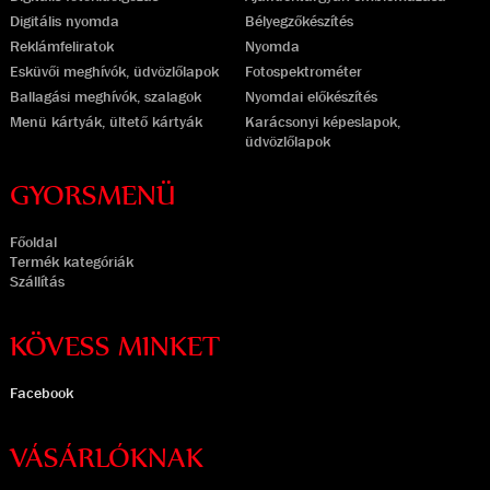
Digitális nyomda
Bélyegzőkészítés
Reklámfeliratok
Nyomda
Esküvői meghívók, üdvözlőlapok
Fotospektrométer
Ballagási meghívók, szalagok
Nyomdai előkészítés
Menü kártyák, ültető kártyák
Karácsonyi képeslapok,
üdvözlőlapok
GYORSMENÜ
Főoldal
Termék kategóriák
Szállítás
KÖVESS MINKET
Facebook
VÁSÁRLÓKNAK