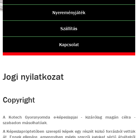
Nyereményjáték
Szállítás
Kapcsolat
Jogi nyilatkozat
Copyright
A Kotech Gyorsnyomda e-képeslapjai - kizárólag magán célra -
szabadon másolhatóak.
A Képeslapröptetőben szereplő képek egy részét külső forrásból vettük
át. Ennek ellenére, amennyiben mégis szerzői jogokat sértő átvételről