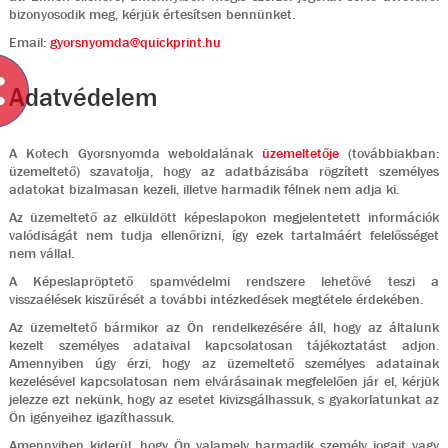
bizonyosodik meg, kérjük értesítsen bennünket.
Email:
gyorsnyomda@quickprint.hu
Adatvédelem
A Kotech Gyorsnyomda weboldalának
üzemeltetője
(továbbiakban:
üzemeltető) szavatolja, hogy az adatbázisába rögzített személyes
adatokat bizalmasan kezeli, illetve harmadik félnek nem adja ki.
Az üzemeltető az elküldött képeslapokon megjelentetett információk
valódiságát nem tudja ellenőrizni, így ezek tartalmáért felelősséget
nem vállal.
A Képeslapröptető spamvédelmi rendszere lehetővé teszi a
visszaélések kiszűrését a további intézkedések megtétele érdekében.
Az üzemeltető bármikor az Ön rendelkezésére áll, hogy az általunk
kezelt személyes adataival kapcsolatosan tájékoztatást adjon.
Amennyiben úgy érzi, hogy az üzemeltető személyes adatainak
kezelésével kapcsolatosan nem elvárásainak megfelelően jár el, kérjük
jelezze ezt nekünk, hogy az esetet kivizsgálhassuk, s gyakorlatunkat az
Ön igényeihez igazíthassuk.
Amennyiben kiderül, hogy Ön valamely harmadik személy jogait vagy