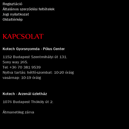
Regisztáció
Általános szerződési feltételek
Jogi nyilatkozat
Oldaltérkép
KAPCSOLAT
Kotech Gyorsnyomda - Pólus Center
1152 Budapest Szentmihályi út 131.
Sony way 265.
Tel:
+36 70 381 9539
Nyitva tartás: hétfő-szombat: 10-20 óráig
vasárnap: 10-19 óráig
Kotech - Arzenál üzletház
1076 Budapest Thököly út 2.
Átmanetileg zárva